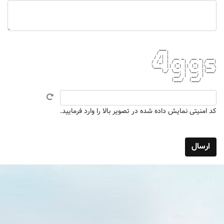
   ___                    

  /   |                   

 / /| |  __ _   __ _  ___ 

/ /_| | / _` | / _` |/ __|

\___  || (_| || (_| |\__ \

    |_/ \__, | \__, ||___/

         __/ |  __/ |     

کد امنیتی نمایش داده شده در تصویر بالا را وارد فرمایید.