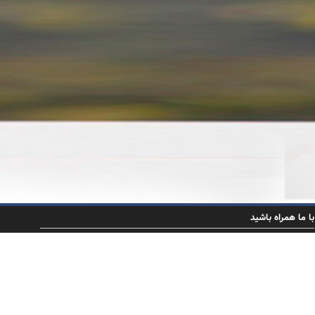
با ما همراه باشید
بـرای دریافت خـبـرنـامـه شرکت لیزینگ ایران و شرق، پـسـت الکترونیک خود
را وارد نمایید.