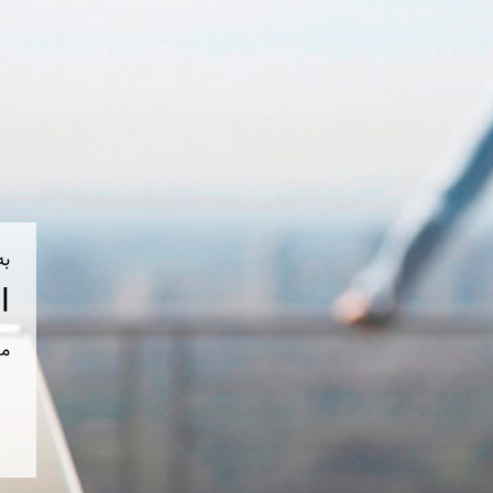
به
ا
مط