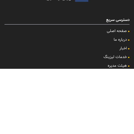
دسترسی سریع
صفحه اصلی
درباره ما
اخبار
خدمات لیزینگ
هیئت مدیره
کمیته‌های تخصصی
استخدام
گزارش شکایات و نظرسنجی
تماس با ما
با ما همراه باشید
بـرای دریافت خـبـرنـامـه شرکت لیزینگ ایران و شرق، پـسـت الکترونیک خود را وارد
نمایید.